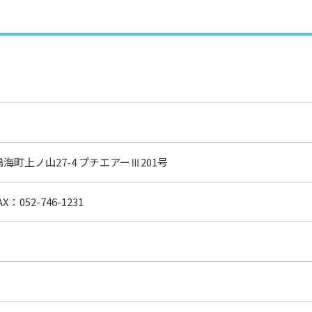
鳴海町上ノ山27-4 プチエアーⅢ201号
：052-746-1231