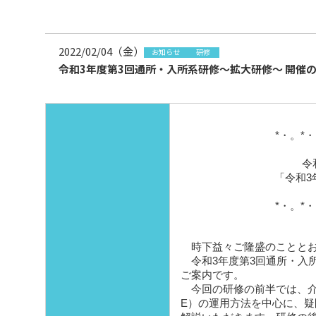
2022/02/04（金）
お知らせ
研修
令和3年度第3回通所・入所系研修～拡大研修～ 開催
*・。*
令
「令和3
*・。*
時下益々ご隆盛のこととお
令和3年度第3回通所・入
ご案内です。
今回の研修の前半では、介護
E）の運用方法を中心に、