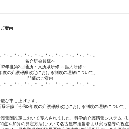
のご案内
・。*・。*・。*・。*・。*・。*・。*・。*・。*・。
名介研会員様へ
和3年度第3回通所・入所系研修 ～拡大研修～
年度の介護報酬改定における制度の理解について」
開催のご案内
・。*・。*・。*・。*・。*・。*・。*・。*・。*・。
慶び申し上げます。
所系研修「令和3年度の介護報酬改定における制度の理解について」
報酬改定において導入されました、科学的介護情報システム（LI
疑問点や加算の算定方法について名古屋市担当者より実地指導の視点