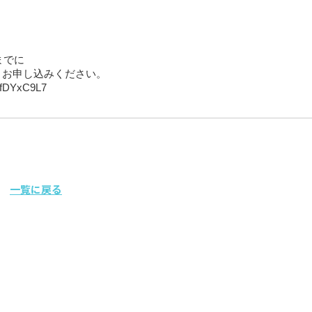
までに
りお申し込みください。
ifDYxC9L7
一覧に戻る