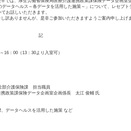
後半では、厚生労働省保険局医療介護連携政策課保険データ企画室
のデータヘルス～各データを活用した施策～」について、レセプト
いてお話しいただきます。
し訳ありませんが、是非ご参加いただきますようご案内申し上げ
記
～16：00（13：30より入室可）
祉部介護保険課 担当職員
携政策課保険データ企画室企画係長 太江 俊輔 氏
標、データヘルスを活用した施策 など