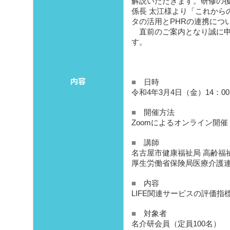
解説いただきます。研修の
係長 太江様より「これから
タの活用とPHRの連携につ
直前のご案内となり誠に申
す。
内容
■
日時
令和4年3月4日（金）14：00
■
開催方法
Zoomによるオンライン開催
■
講師
名古屋市健康福祉局 高齢福
厚生労働省保険局医療介護連
■
内容
LIFE関連サービスの評価指
■
対象者
名介研会員（定員100名）