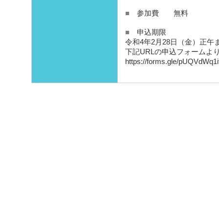
■
参加費 無料
■
申込期限
令和4年2月28日（金）正午
下記URLの申込フォームよ
https://forms.gle/pUQVdWq1