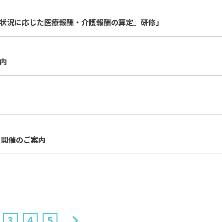
『状況に応じた医療報酬・介護報酬の算定』研修」
内
 開催のご案内
3
4
5