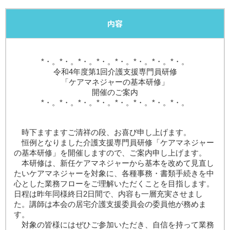
内容
*・。*・。*・。*・。*・。*・。*・。*・。
令和4年度第1回介護支援専門員研修
「ケアマネジャーの基本研修」
開催のご案内
*・。*・。*・。*・。*・。*・。*・。*・。
時下ますますご清祥の段、お喜び申し上げます。
恒例となりました介護支援専門員研修「ケアマネジャー
の基本研修」を開催しますので、ご案内申し上げます。
本研修は、新任ケアマネジャーから基本を改めて見直し
たいケアマネジャーを対象に、各種事務・書類手続きを中
心とした業務フローをご理解いただくことを目指します。
日程は昨年同様終日2日間で、内容も一層充実させまし
た。講師は本会の居宅介護支援委員会の委員他が務めま
す。
対象の皆様にはぜひご参加いただき、自信を持って業務