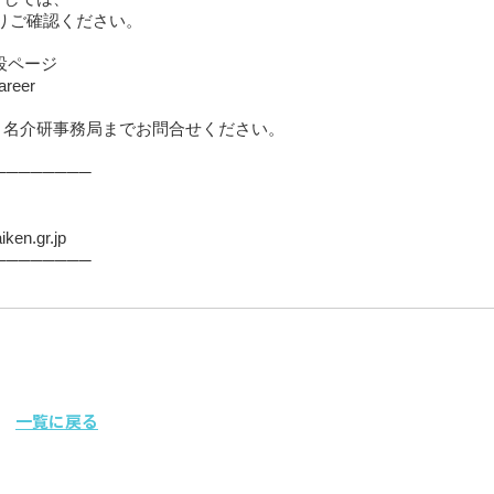
りご確認ください。
設ページ
areer
、名介研事務局までお問合せください。
────────
en.gr.jp
────────
一覧に戻る