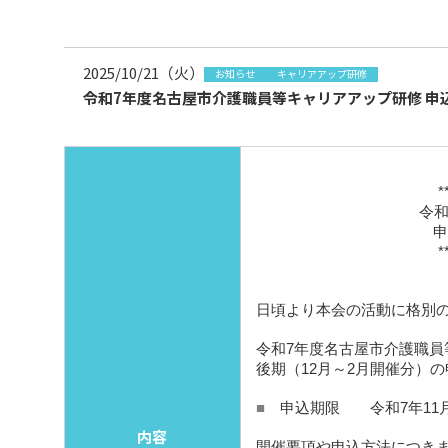
2025/10/21（火）
お知らせ
キャリアアップ研修
令和7年度名古屋市介護職員等キャリアアップ研修 申
*
令和
申
*
日頃より本会の活動に格別
令和7年度名古屋市介護職員
後期（12月～2月開催分）
■
申込期限 令和7年11月
内容
開催要項や申込方法につき